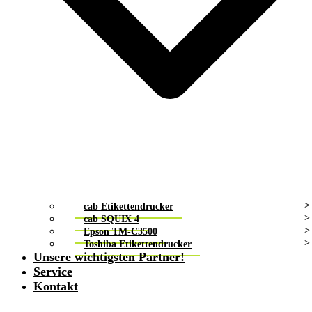
cab Etikettendrucker
cab SQUIX 4
Epson TM-C3500
Toshiba Etikettendrucker
Unsere wichtigsten Partner!
Service
Kontakt