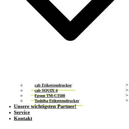
cab Etikettendrucker
cab SQUIX 4
Epson TM-C3500
Toshiba Etikettendrucker
Unsere wichtigsten Partner!
Service
Kontakt