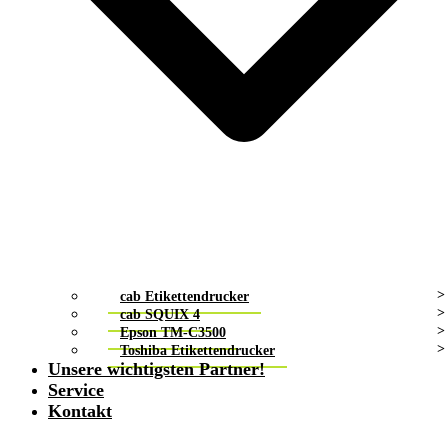
cab Etikettendrucker
cab SQUIX 4
Epson TM-C3500
Toshiba Etikettendrucker
Unsere wichtigsten Partner!
Service
Kontakt