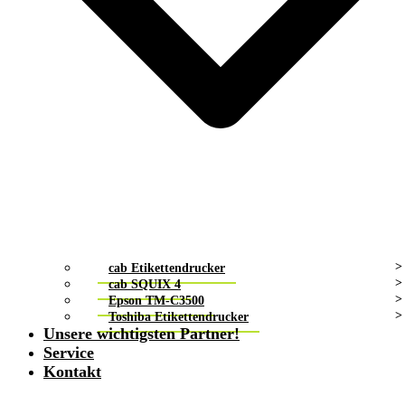
cab Etikettendrucker
cab SQUIX 4
Epson TM-C3500
Toshiba Etikettendrucker
Unsere wichtigsten Partner!
Service
Kontakt