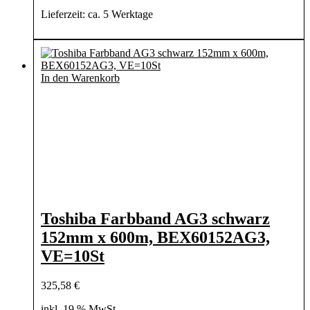
Lieferzeit:
ca. 5 Werktage
In den Warenkorb
Toshiba Farbband AG3 schwarz
152mm x 600m, BEX60152AG3,
VE=10St
325,58
€
inkl. 19 % MwSt.