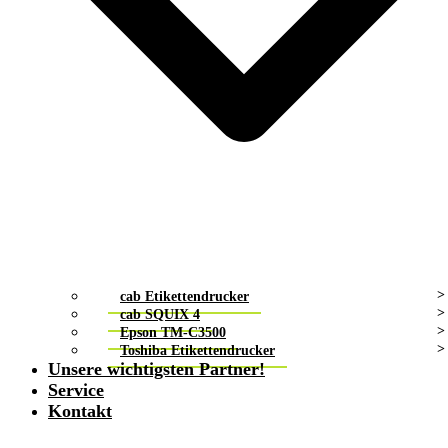
cab Etikettendrucker
cab SQUIX 4
Epson TM-C3500
Toshiba Etikettendrucker
Unsere wichtigsten Partner!
Service
Kontakt