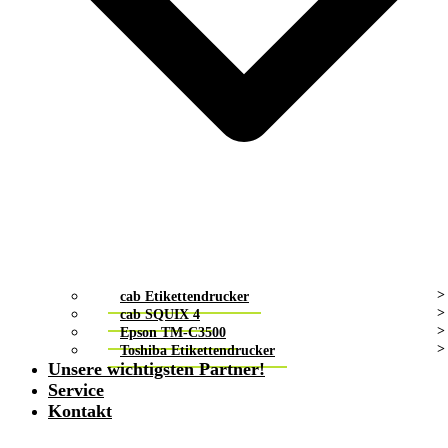
cab Etikettendrucker
cab SQUIX 4
Epson TM-C3500
Toshiba Etikettendrucker
Unsere wichtigsten Partner!
Service
Kontakt