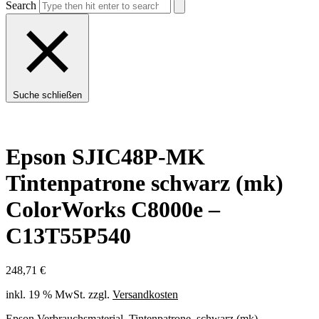
Search
Suche schließen
Epson SJIC48P-MK
Tintenpatrone schwarz (mk)
ColorWorks C8000e –
C13T55P540
248,71
€
inkl. 19 % MwSt.
zzgl.
Versandkosten
Epson Verbrauchsmaterial, Tintenpatrone, schwarz (mk) –