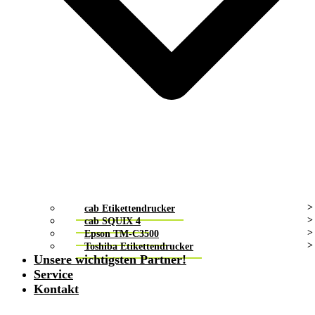
cab Etikettendrucker
cab SQUIX 4
Epson TM-C3500
Toshiba Etikettendrucker
Unsere wichtigsten Partner!
Service
Kontakt