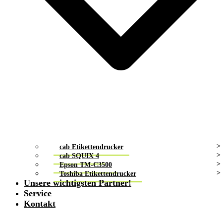
cab Etikettendrucker
cab SQUIX 4
Epson TM-C3500
Toshiba Etikettendrucker
Unsere wichtigsten Partner!
Service
Kontakt