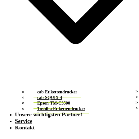
cab Etikettendrucker
cab SQUIX 4
Epson TM-C3500
Toshiba Etikettendrucker
Unsere wichtigsten Partner!
Service
Kontakt