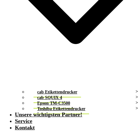
cab Etikettendrucker
cab SQUIX 4
Epson TM-C3500
Toshiba Etikettendrucker
Unsere wichtigsten Partner!
Service
Kontakt