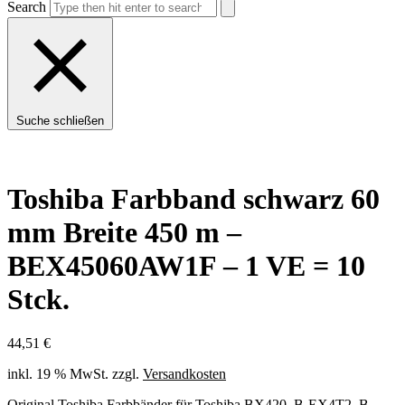
Search
Suche schließen
Toshiba Farbband schwarz 60
mm Breite 450 m –
BEX45060AW1F – 1 VE = 10
Stck.
44,51
€
inkl. 19 % MwSt.
zzgl.
Versandkosten
Original Toshiba Farbbänder für Toshiba BX420, B-EX4T2, B-