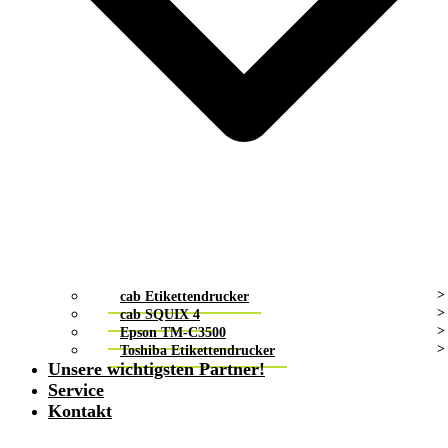
cab Etikettendrucker
cab SQUIX 4
Epson TM-C3500
Toshiba Etikettendrucker
Unsere wichtigsten Partner!
Service
Kontakt