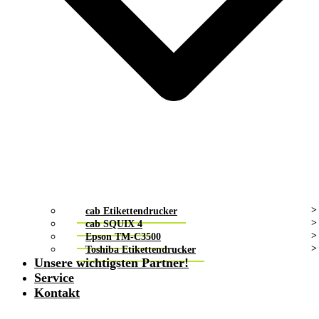
cab Etikettendrucker
cab SQUIX 4
Epson TM-C3500
Toshiba Etikettendrucker
Unsere wichtigsten Partner!
Service
Kontakt