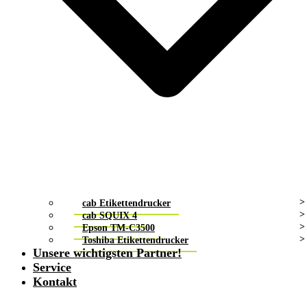
cab Etikettendrucker
cab SQUIX 4
Epson TM-C3500
Toshiba Etikettendrucker
Unsere wichtigsten Partner!
Service
Kontakt