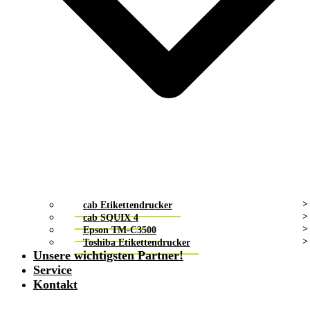
cab Etikettendrucker
cab SQUIX 4
Epson TM-C3500
Toshiba Etikettendrucker
Unsere wichtigsten Partner!
Service
Kontakt