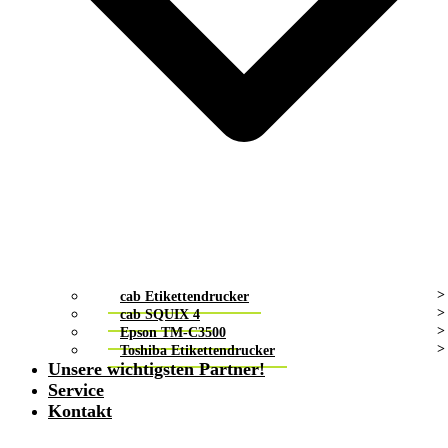
cab Etikettendrucker
cab SQUIX 4
Epson TM-C3500
Toshiba Etikettendrucker
Unsere wichtigsten Partner!
Service
Kontakt