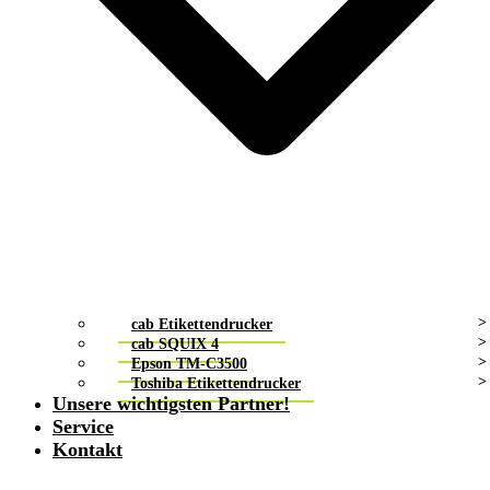
cab Etikettendrucker
cab SQUIX 4
Epson TM-C3500
Toshiba Etikettendrucker
Unsere wichtigsten Partner!
Service
Kontakt