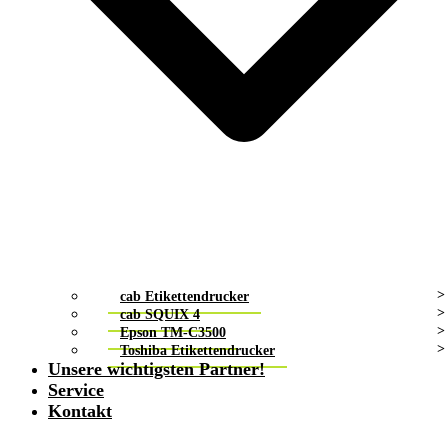
cab Etikettendrucker
cab SQUIX 4
Epson TM-C3500
Toshiba Etikettendrucker
Unsere wichtigsten Partner!
Service
Kontakt