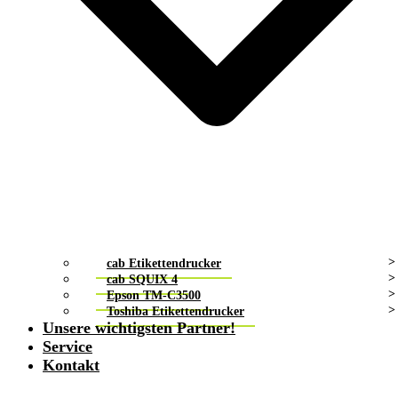
cab Etikettendrucker
cab SQUIX 4
Epson TM-C3500
Toshiba Etikettendrucker
Unsere wichtigsten Partner!
Service
Kontakt