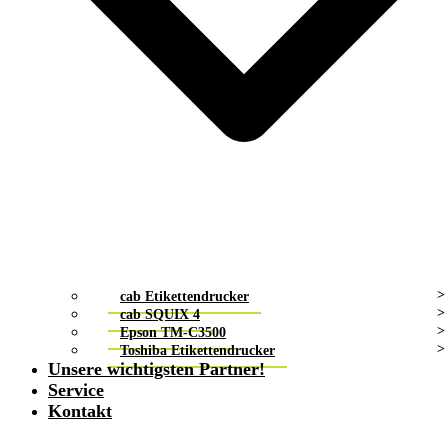
cab Etikettendrucker
cab SQUIX 4
Epson TM-C3500
Toshiba Etikettendrucker
Unsere wichtigsten Partner!
Service
Kontakt