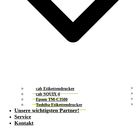
cab Etikettendrucker
cab SQUIX 4
Epson TM-C3500
Toshiba Etikettendrucker
Unsere wichtigsten Partner!
Service
Kontakt