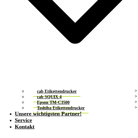
cab Etikettendrucker
cab SQUIX 4
Epson TM-C3500
Toshiba Etikettendrucker
Unsere wichtigsten Partner!
Service
Kontakt