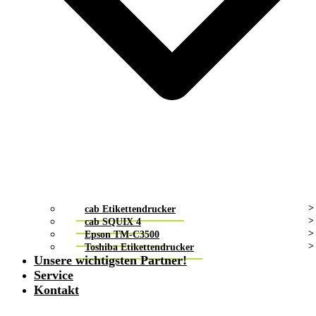
cab Etikettendrucker
cab SQUIX 4
Epson TM-C3500
Toshiba Etikettendrucker
Unsere wichtigsten Partner!
Service
Kontakt