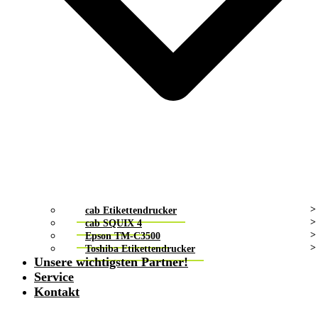
cab Etikettendrucker
cab SQUIX 4
Epson TM-C3500
Toshiba Etikettendrucker
Unsere wichtigsten Partner!
Service
Kontakt