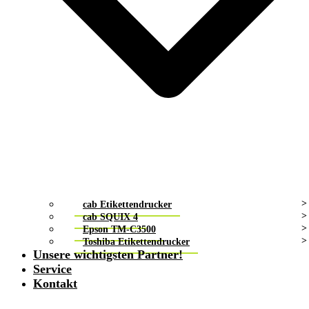
cab Etikettendrucker
cab SQUIX 4
Epson TM-C3500
Toshiba Etikettendrucker
Unsere wichtigsten Partner!
Service
Kontakt