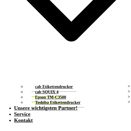
cab Etikettendrucker
cab SQUIX 4
Epson TM-C3500
Toshiba Etikettendrucker
Unsere wichtigsten Partner!
Service
Kontakt