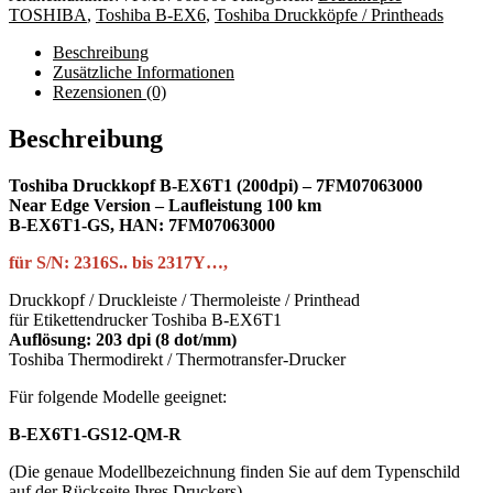
TOSHIBA
,
Toshiba B-EX6
,
Toshiba Druckköpfe / Printheads
Beschreibung
Zusätzliche Informationen
Rezensionen (0)
Beschreibung
Toshiba Druckkopf B-EX6T1 (200dpi) – 7FM07063000
Near Edge Version – Laufleistung 100 km
B-EX6T1-GS, HAN: 7FM07063000
für S/N: 2316S.. bis 2317Y…,
Druckkopf / Druckleiste / Thermoleiste / Printhead
für Etikettendrucker Toshiba B-EX6T1
Auflösung: 203 dpi (8 dot/mm)
Toshiba Thermodirekt / Thermotransfer-Drucker
Für folgende Modelle geeignet:
B-EX6T1-GS12-QM-R
(Die genaue Modellbezeichnung finden Sie auf dem Typenschild
auf der Rückseite Ihres Druckers)