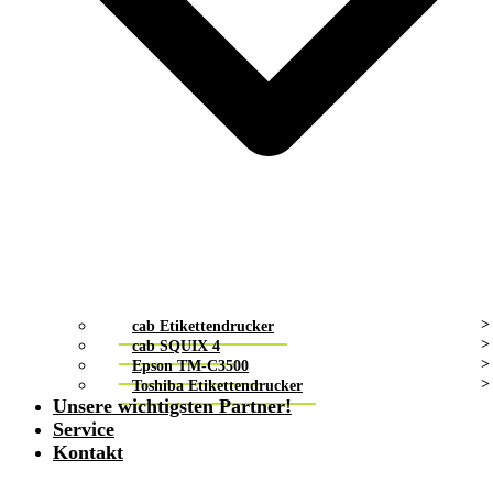
cab Etikettendrucker
cab SQUIX 4
Epson TM-C3500
Toshiba Etikettendrucker
Unsere wichtigsten Partner!
Service
Kontakt