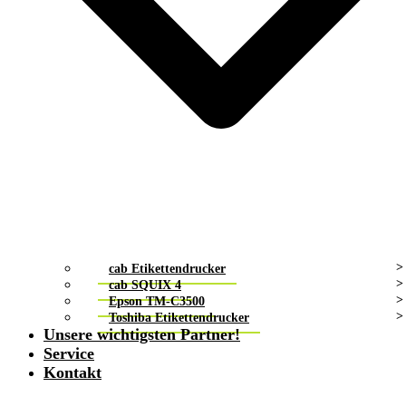
cab Etikettendrucker
cab SQUIX 4
Epson TM-C3500
Toshiba Etikettendrucker
Unsere wichtigsten Partner!
Service
Kontakt