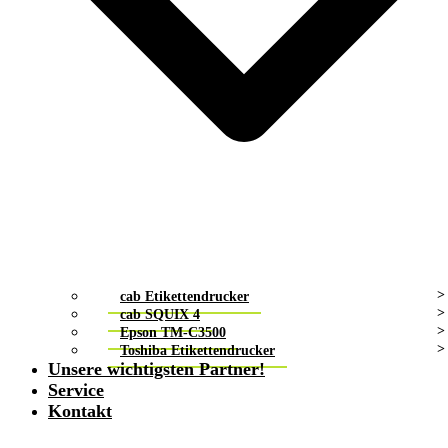
cab Etikettendrucker
cab SQUIX 4
Epson TM-C3500
Toshiba Etikettendrucker
Unsere wichtigsten Partner!
Service
Kontakt