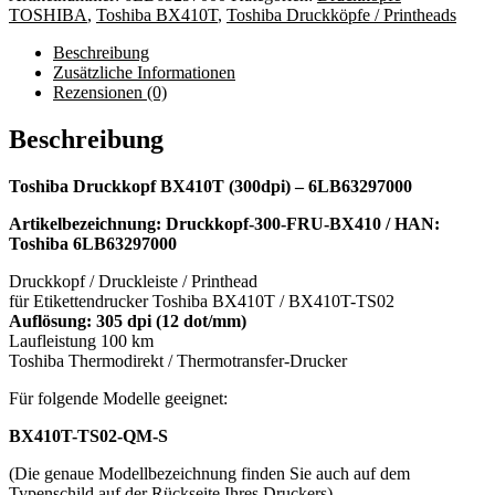
TOSHIBA
,
Toshiba BX410T
,
Toshiba Druckköpfe / Printheads
Beschreibung
Zusätzliche Informationen
Rezensionen (0)
Beschreibung
Toshiba Druckkopf BX410T (300dpi) – 6LB63297000
Artikelbezeichnung: Druckkopf-300-FRU-BX410 / HAN:
Toshiba 6LB63297000
Druckkopf / Druckleiste / Printhead
für Etikettendrucker Toshiba BX410T / BX410T-TS02
Auflösung: 305 dpi (12 dot/mm)
Laufleistung 100 km
Toshiba Thermodirekt / Thermotransfer-Drucker
Für folgende Modelle geeignet:
BX410T-TS02-QM-S
(Die genaue Modellbezeichnung finden Sie auch auf dem
Typenschild auf der Rückseite Ihres Druckers)