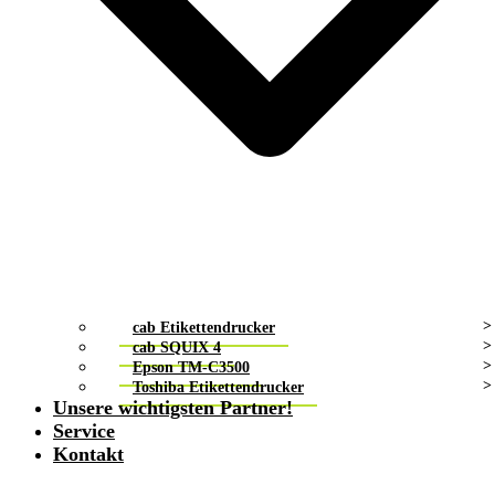
cab Etikettendrucker
cab SQUIX 4
Epson TM-C3500
Toshiba Etikettendrucker
Unsere wichtigsten Partner!
Service
Kontakt