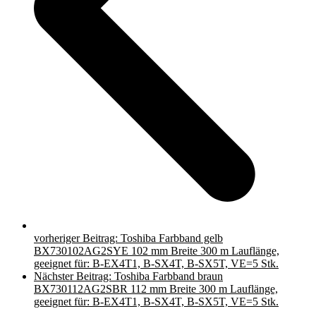
vorheriger Beitrag:
Toshiba Farbband gelb
BX730102AG2SYE 102 mm Breite 300 m Lauflänge,
geeignet für: B-EX4T1, B-SX4T, B-SX5T, VE=5 Stk.
Nächster Beitrag:
Toshiba Farbband braun
BX730112AG2SBR 112 mm Breite 300 m Lauflänge,
geeignet für: B-EX4T1, B-SX4T, B-SX5T, VE=5 Stk.