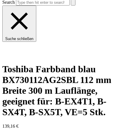
Search
Suche schließen
Toshiba Farbband blau
BX730112AG2SBL 112 mm
Breite 300 m Lauflänge,
geeignet für: B-EX4T1, B-
SX4T, B-SX5T, VE=5 Stk.
139,16
€