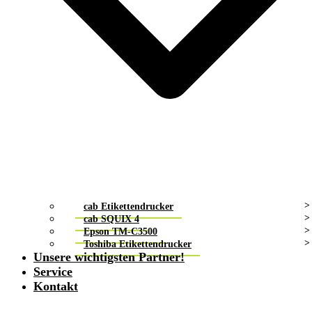
cab Etikettendrucker
cab SQUIX 4
Epson TM-C3500
Toshiba Etikettendrucker
Unsere wichtigsten Partner!
Service
Kontakt