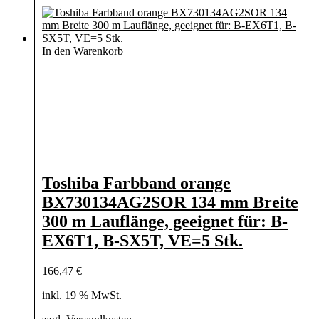
In den Warenkorb
Toshiba Farbband orange
BX730134AG2SOR 134 mm Breite
300 m Lauflänge, geeignet für: B-
EX6T1, B-SX5T, VE=5 Stk.
166,47
€
inkl. 19 % MwSt.