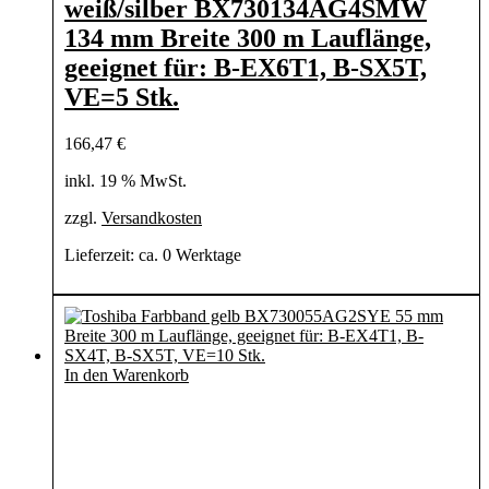
weiß/silber BX730134AG4SMW
134 mm Breite 300 m Lauflänge,
geeignet für: B-EX6T1, B-SX5T,
VE=5 Stk.
166,47
€
inkl. 19 % MwSt.
zzgl.
Versandkosten
Lieferzeit:
ca. 0 Werktage
In den Warenkorb