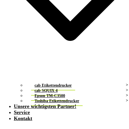
cab Etikettendrucker
cab SQUIX 4
Epson TM-C3500
Toshiba Etikettendrucker
Unsere wichtigsten Partner!
Service
Kontakt