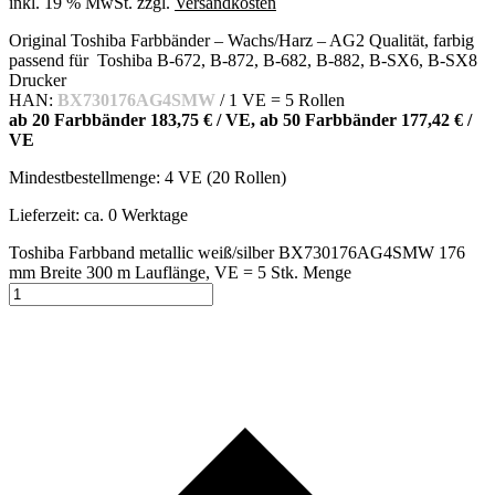
inkl. 19 % MwSt.
zzgl.
Versandkosten
Original Toshiba Farbbänder – Wachs/Harz – AG2 Qualität, farbig
passend für Toshiba B-672, B-872, B-682, B-882, B-SX6, B-SX8
Drucker
HAN:
BX730176AG4SMW
/ 1 VE = 5 Rollen
ab 20 Farbbänder 183,75 € / VE, ab 50 Farbbänder 177,42 € /
VE
Mindestbestellmenge: 4 VE (20 Rollen)
Lieferzeit:
ca. 0 Werktage
Toshiba Farbband metallic weiß/silber BX730176AG4SMW 176
mm Breite 300 m Lauflänge, VE = 5 Stk. Menge