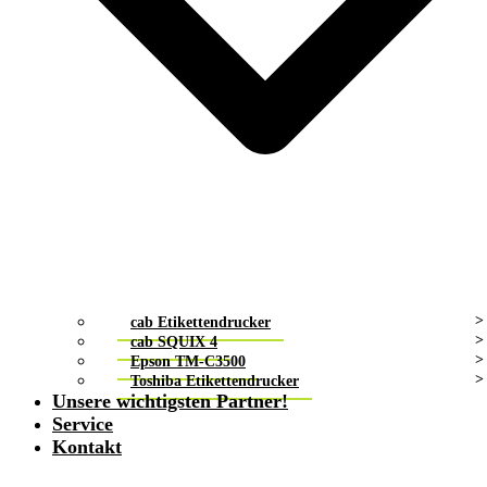
cab Etikettendrucker
cab SQUIX 4
Epson TM-C3500
Toshiba Etikettendrucker
Unsere wichtigsten Partner!
Service
Kontakt