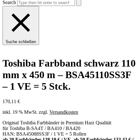
Search
Suche schließen
Toshiba Farbband schwarz 110
mm x 450 m – BSA45110SS3F
– 1 VE = 5 Stck.
170,11
€
inkl. 19 % MwSt.
zzgl.
Versandkosten
Original Toshiba Farbbänder in Premium Harz Qualität
für Toshiba B-SA4T / BA410 / BA420
HAN: BSA45088SS3F / 1 VE = 5 Rollen
ab 20 Farbbänder 138,19 € / VE, ab 50 Farbbänder 133,42 € /