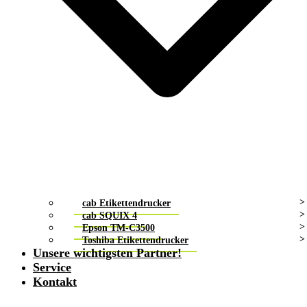
cab Etikettendrucker
cab SQUIX 4
Epson TM-C3500
Toshiba Etikettendrucker
Unsere wichtigsten Partner!
Service
Kontakt