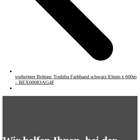
vorheriger Beitrag:
Toshiba Farbband schwarz 83mm x 600m
– BEX60083AG4F