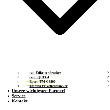
cab Etikettendrucker
cab SQUIX 4
Epson TM-C3500
Toshiba Etikettendrucker
Unsere wichtigsten Partner!
Service
Kontakt