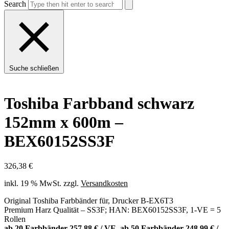
Search
Suche schließen
Toshiba Farbband schwarz
152mm x 600m –
BEX60152SS3F
326,38
€
inkl. 19 % MwSt.
zzgl.
Versandkosten
Original Toshiba Farbbänder für, Drucker B-EX6T3
Premium Harz Qualität – SS3F; HAN: BEX60152SS3F, 1-VE = 5
Rollen
ab 20 Farbbänder 257,88 € / VE, ab 50 Farbbänder 248,99 € /