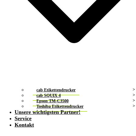
cab Etikettendrucker
cab SQUIX 4
Epson TM-C3500
Toshiba Etikettendrucker
Unsere wichtigsten Partner!
Service
Kontakt