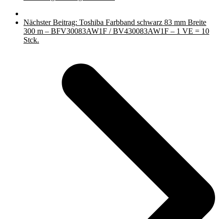
Nächster Beitrag:
Toshiba Farbband schwarz 83 mm Breite
300 m – BFV30083AW1F / BV430083AW1F – 1 VE = 10
Stck.