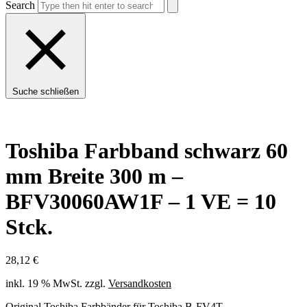
Search
Suche schließen
Toshiba Farbband schwarz 60
mm Breite 300 m –
BFV30060AW1F – 1 VE = 10
Stck.
28,12
€
inkl. 19 % MwSt.
zzgl.
Versandkosten
Original Toshiba Farbbänder für Toshiba B-FV4T