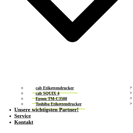
cab Etikettendrucker
cab SQUIX 4
Epson TM-C3500
Toshiba Etikettendrucker
Unsere wichtigsten Partner!
Service
Kontakt