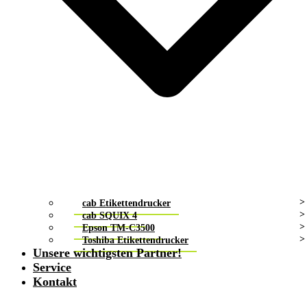
cab Etikettendrucker
cab SQUIX 4
Epson TM-C3500
Toshiba Etikettendrucker
Unsere wichtigsten Partner!
Service
Kontakt