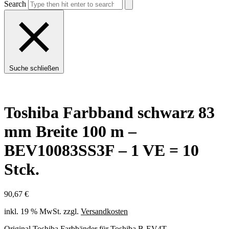
Search
Suche schließen
Toshiba Farbband schwarz 83
mm Breite 100 m –
BEV10083SS3F – 1 VE = 10
Stck.
90,67
€
inkl. 19 % MwSt.
zzgl.
Versandkosten
Original Toshiba Farbbänder für Toshiba B-EV4T