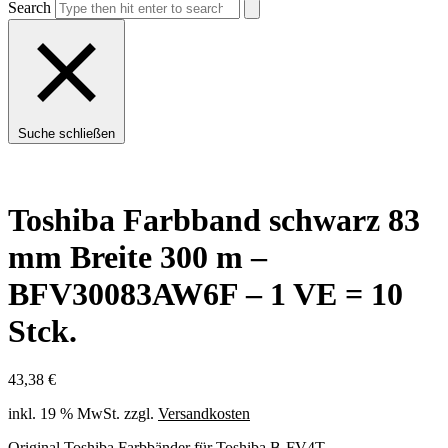
Search
Suche schließen
Toshiba Farbband schwarz 83
mm Breite 300 m –
BFV30083AW6F – 1 VE = 10
Stck.
43,38
€
inkl. 19 % MwSt.
zzgl.
Versandkosten
Original Toshiba Farbbänder für Toshiba B-FV4T