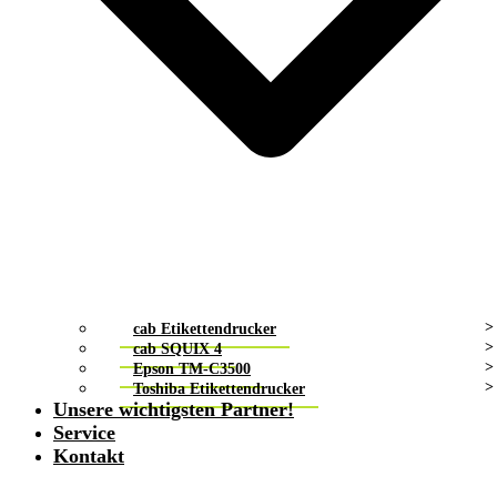
cab Etikettendrucker
cab SQUIX 4
Epson TM-C3500
Toshiba Etikettendrucker
Unsere wichtigsten Partner!
Service
Kontakt