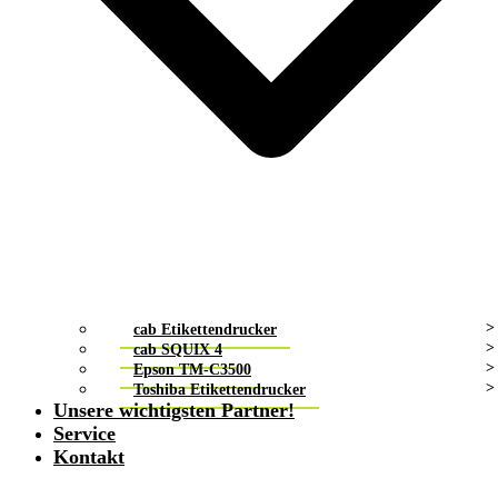
cab Etikettendrucker
cab SQUIX 4
Epson TM-C3500
Toshiba Etikettendrucker
Unsere wichtigsten Partner!
Service
Kontakt