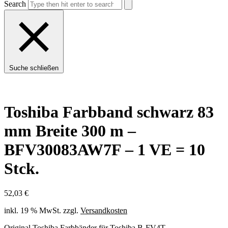
Search
Suche schließen
Toshiba Farbband schwarz 83
mm Breite 300 m –
BFV30083AW7F – 1 VE = 10
Stck.
52,03
€
inkl. 19 % MwSt.
zzgl.
Versandkosten
Original Toshiba Farbbänder für Toshiba B-FV4T