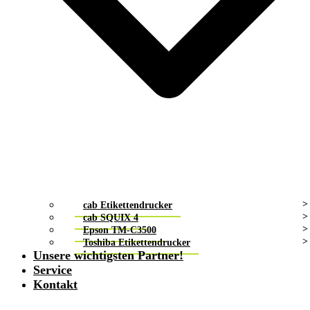
cab Etikettendrucker
cab SQUIX 4
Epson TM-C3500
Toshiba Etikettendrucker
Unsere wichtigsten Partner!
Service
Kontakt