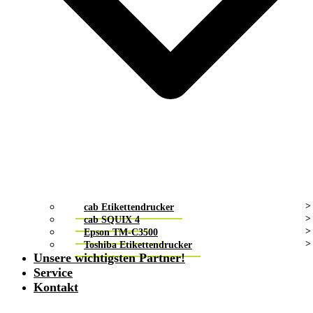
cab Etikettendrucker
cab SQUIX 4
Epson TM-C3500
Toshiba Etikettendrucker
Unsere wichtigsten Partner!
Service
Kontakt