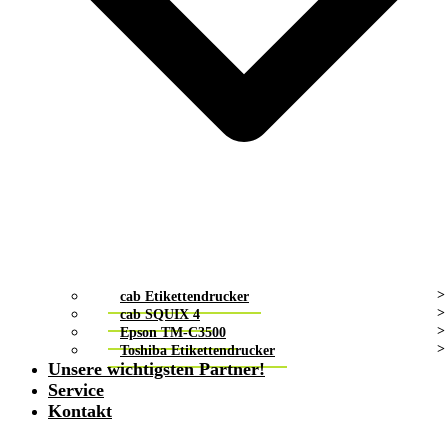
cab Etikettendrucker
cab SQUIX 4
Epson TM-C3500
Toshiba Etikettendrucker
Unsere wichtigsten Partner!
Service
Kontakt