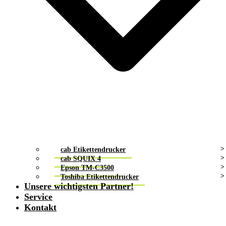
cab Etikettendrucker
cab SQUIX 4
Epson TM-C3500
Toshiba Etikettendrucker
Unsere wichtigsten Partner!
Service
Kontakt